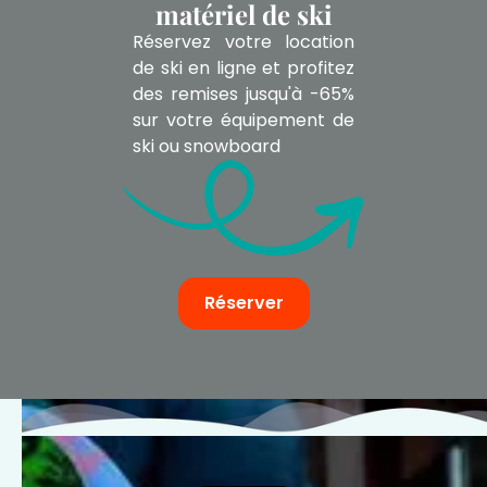
matériel de ski
Réservez votre location
de ski en ligne et profitez
des remises jusqu'à -65%
sur votre équipement de
ski ou snowboard
Réserver