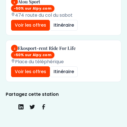
Atou Sport
1
−50% sur Alpy.com
474 route du col du sabot
Voir les offres
Itinéraire
Ekosport-rent Ride For Life
2
−50% sur Alpy.com
Place du téléphérique
Voir les offres
Itinéraire
Partagez cette station