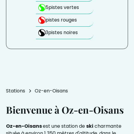
5
pistes vertes
pistes rouges
3
pistes noires
Stations
Oz-en-Oisans
Bienvenue à Oz-en-Oisans
Oz-en-Oisans
est une station de
ski
charmante
située à environ 1 350 mètres d'altitude, dans le