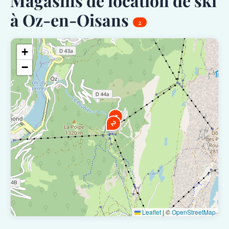
Magasins de location de ski
à Oz-en-Oisans
2
+
−
1
2
Leaflet
|
©
OpenStreetMap