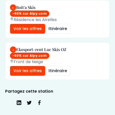
Boit'a Skis
1
−50% sur Alpy.com
Résidence les Airelles
Voir les offres
Itinéraire
Ekosport-rent Loc Skis OZ
2
−50% sur Alpy.com
Front de Neige
Voir les offres
Itinéraire
Partagez cette station