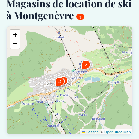
Magasins de location de ski
à Montgenèvre
3
+
−
1
2
3
Leaflet
|
©
OpenStreetMap