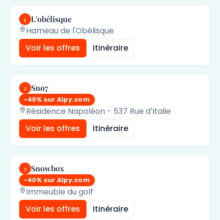
L'obélisque
1
Hameau de l'Obélisque
Voir les offres
Itinéraire
Sno7
2
−40% sur Alpy.com
Résidence Napoléon - 537 Rue d'Italie
Voir les offres
Itinéraire
Snowbox
3
−40% sur Alpy.com
Immeuble du golf
Voir les offres
Itinéraire