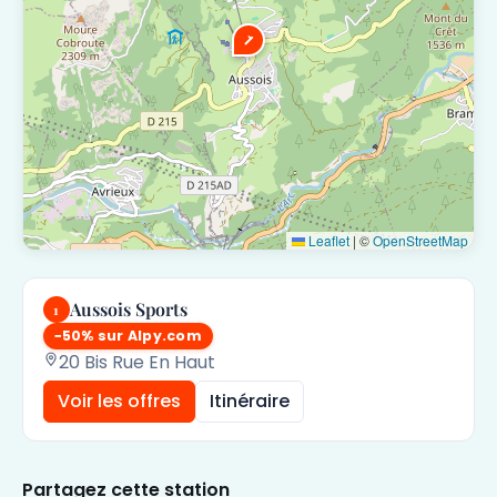
1
Leaflet
|
©
OpenStreetMap
Aussois Sports
1
−50% sur Alpy.com
20 Bis Rue En Haut
Voir les offres
Itinéraire
Partagez cette station