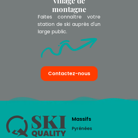
village de
montagne
Faites connaître votre
station de ski auprès d'un
large public.
Contactez-nous
Massifs
Pyrénées