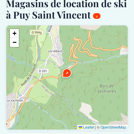
Magasins de location de ski
à Puy Saint Vincent
1
+
−
1
Leaflet
|
©
OpenStreetMap