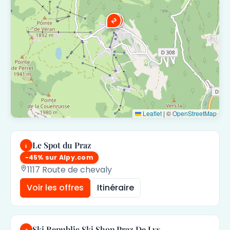
2
1
Leaflet
|
©
OpenStreetMap
Le Spot du Praz
1
−45% sur Alpy.com
1117 Route de chevaly
Voir les offres
Itinéraire
Ski Republic Ski Shop Praz De Lys
2