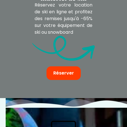
Réservez votre location
de ski en ligne et profitez
des remises jusqu'à -65%
sur votre équipement de
ski ou snowboard
Réserver