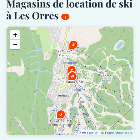
Magasins de location de ski
à Les Orres
5
+
−
5
4
1
2
3
Leaflet
|
©
OpenStreetMap