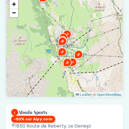
+
−
7
4
3
8
5
6
1
9
Leaflet
|
©
OpenStreetMap
Absolu Sports
1
−50% sur Alpy.com
1850 Route de Reberty, Le Genepi