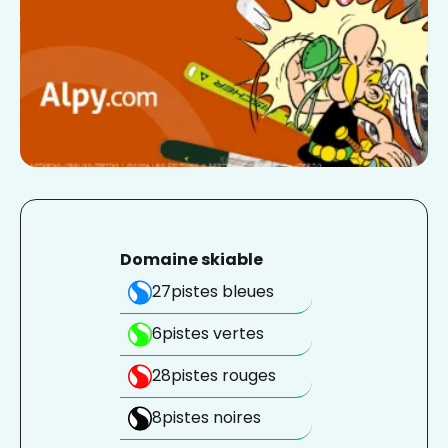
Domaine skiable
27
pistes bleues
6
pistes vertes
28
pistes rouges
8
pistes noires