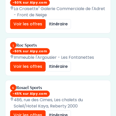
−50% sur Alpy.com
La Croisette" Galerie Commerciale de l'Adret
- Front de Neige
Voir les offres
Itinéraire
Roc Sports
5
−50% sur Alpy.com
Immeuble l'Argousier - Les Fontanettes
Voir les offres
Itinéraire
Rosael Sports
6
−45% sur Alpy.com
486, rue des Cimes, Les chalets du
Soleil/Hotel Kaya, Reberty 2000
Voir les offres
Itinéraire