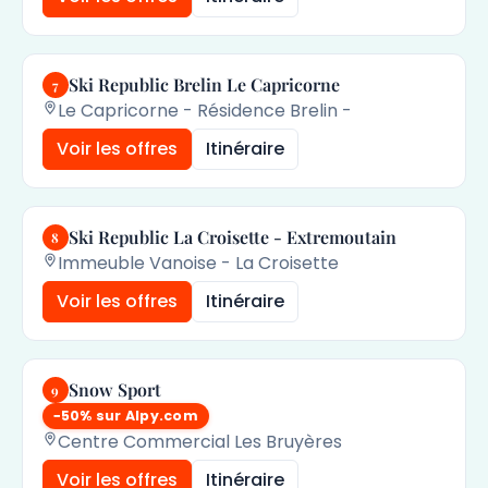
Ski Republic Brelin Le Capricorne
7
Le Capricorne - Résidence Brelin -
Voir les offres
Itinéraire
Ski Republic La Croisette - Extremoutain
8
Immeuble Vanoise - La Croisette
Voir les offres
Itinéraire
Snow Sport
9
−50% sur Alpy.com
Centre Commercial Les Bruyères
Voir les offres
Itinéraire