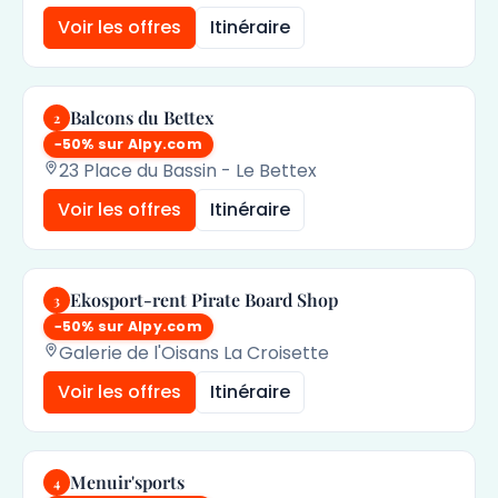
Voir les offres
Itinéraire
Balcons du Bettex
2
−50% sur Alpy.com
23 Place du Bassin - Le Bettex
Voir les offres
Itinéraire
Ekosport-rent Pirate Board Shop
3
−50% sur Alpy.com
Galerie de l'Oisans La Croisette
Voir les offres
Itinéraire
Menuir'sports
4