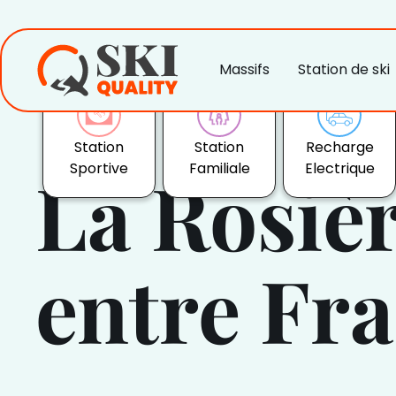
Massifs
Station de ski
Station
Station
Recharge
Sportive
Familiale
Electrique
La Rosièr
entre Fra