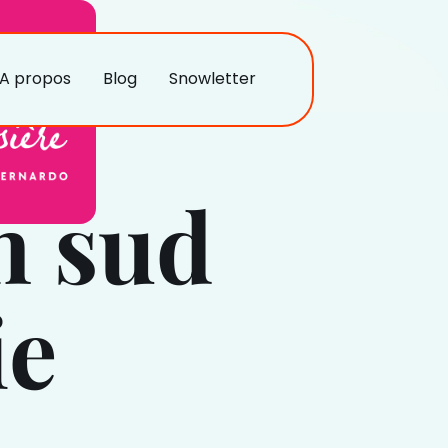
A propos
Blog
Snowletter
n sud
ie