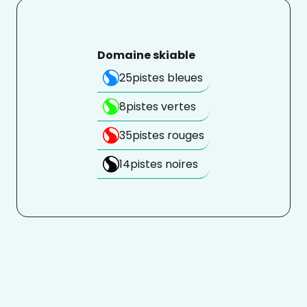
Domaine skiable
25
pistes bleues
8
pistes vertes
35
pistes rouges
14
pistes noires