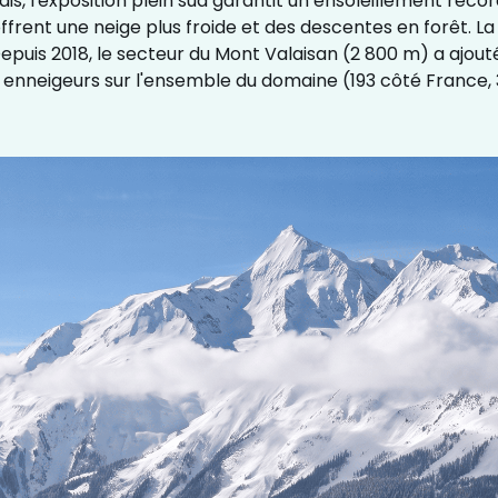
is, l'exposition plein sud garantit un ensoleillement record
d offrent une neige plus froide et des descentes en forêt. 
 Depuis 2018, le secteur du Mont Valaisan (2 800 m) a ajou
 enneigeurs sur l'ensemble du domaine (193 côté France, 3