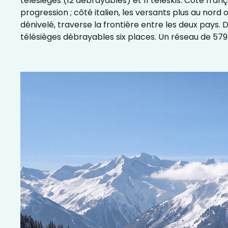
télésièges (12 débrayables) et 11 téléskis. Côté frança
progression ; côté italien, les versants plus au nor
dénivelé, traverse la frontière entre les deux pays.
télésièges débrayables six places. Un réseau de 579