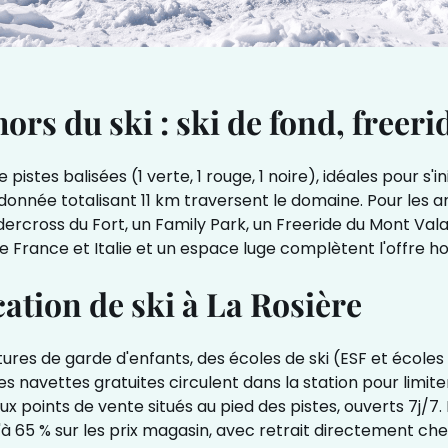
hors du ski : ski de fond, freer
tes balisées (1 verte, 1 rouge, 1 noire), idéales pour s'in
andonnée totalisant 11 km traversent le domaine. Pour les 
dercross du Fort, un Family Park, un Freeride du Mont Val
 France et Italie et un espace luge complètent l'offre ho
ation de ski à La Rosière
ctures de garde d'enfants, des écoles de ski (ESF et école
navettes gratuites circulent dans la station pour limiter l
 points de vente situés au pied des pistes, ouverts 7j/7.
à 65 % sur les prix magasin, avec retrait directement chez