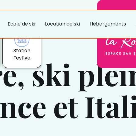
Ecole de ski
Location de ski
Hébergements
Station
Festive
e, ski plei
nce et Ital