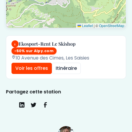
Leaflet
|
©
OpenStreetMap
Ekosport-Rent Le Skishop
1
−50% sur Alpy.com
10 Avenue des Cimes, Les Saisies
Voir les offres
Itinéraire
Partagez cette station