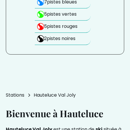
7
pistes bleues
5
pistes vertes
5
pistes rouges
2
pistes noires
Stations
Hauteluce Val Joly
Bienvenue à Hauteluce
Hauteluce Val Joly
est une station de
ski
située à