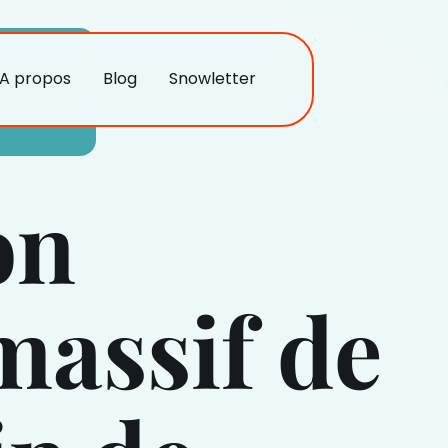
A propos
Blog
Snowletter
on
massif de