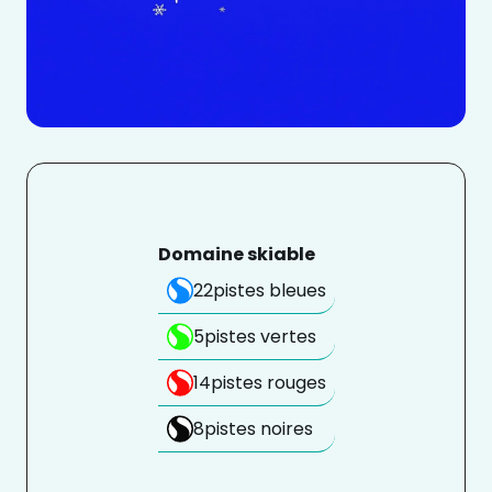
Domaine skiable
22
pistes bleues
5
pistes vertes
14
pistes rouges
8
pistes noires