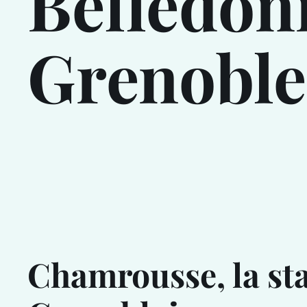
Belledon
Grenoble
Chamrousse, la st