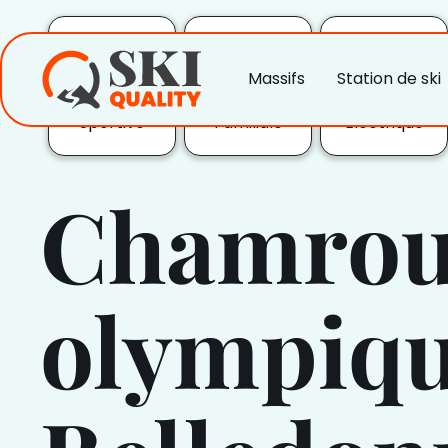
Massifs
Station de ski
Station
Station
Recharge
Sportive
Familiale
Electrique
Chamrous
olympiqu