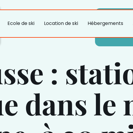
Ecole de ski
Location de ski
Hébergements
se : stati
e dans le 